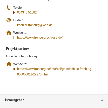
Telefon:
034348 51382
E-Mail:
koehler-frohburg@web.de
Webseite:
https://www.frohburg-schloss.de/
Projektpartner
Grundschule Frohburg
Webseite:
https://www.frohburg.de/info/poi/grundschule-frohburg-
900000011-27270.html
Footer-
Herausgeber
Bereich